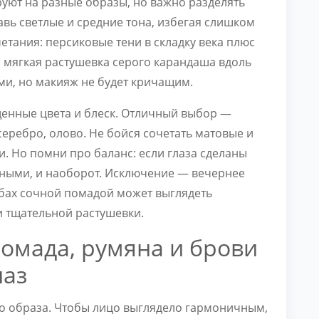
руют на разные образы, но важно разделять
авь светлые и средние тона, избегая слишком
етания: персиковые тени в складку века плюс
, мягкая растушевка серого карандаша вдоль
ми, но макияж не будет кричащим.
енные цвета и блеск. Отличный выбор —
серебро, олово. Не бойся сочетать матовые и
и. Но помни про баланс: если глаза сделаны
ными, и наоборот. Исключение — вечернее
губах сочной помадой может выглядеть
и тщательной растушевки.
помада, румяна и брови
лаз
го образа. Чтобы лицо выглядело гармоничным,