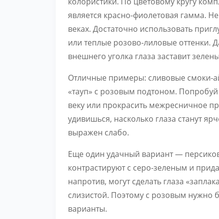
колористики. По цветовому кругу ком
является красно-фиолетовая гамма. Не 
веках. Достаточно использовать приг
или теплые розово-лиловые оттенки. Д
внешнего уголка глаза заставит зелены
Отличные примеры: сливовые смоки-ай
«тауп» с розовым подтоном. Попробуй
веку или прокрасить межресничное п
удивишься, насколько глаза станут яр
выражен слабо.
Еще один удачный вариант — персиков
контрастируют с серо-зеленым и прида
напротив, могут сделать глаза «запла
слизистой. Поэтому с розовым нужно б
варианты.