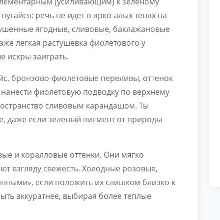
плементарным (усиливающим) к зеленому
пугайся: речь не идет о ярко-алых тенях на
лушенные ягодные, сливовые, баклажановые
аже легкая растушевка фиолетового у
е искры заиграть.
с, бронзово-фиолетовые переливы, оттенок
 нанести фиолетовую подводку по верхнему
ространство сливовым карандашом. Ты
че, даже если зеленый пигмент от природы
ые и коралловые оттенки. Они мягко
ют взгляду свежесть. Холодные розовые,
канными», если положить их слишком близко к
ыть аккуратнее, выбирая более теплые