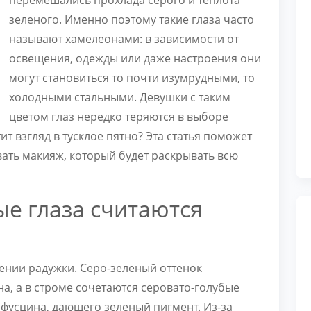
перемешались прохлада серого и теплота
зеленого. Именно поэтому такие глаза часто
называют хамелеонами: в зависимости от
освещения, одежды или даже настроения они
могут становиться то почти изумрудными, то
холодными стальными. Девушки с таким
цветом глаз нередко теряются в выборе
ит взгляд в тусклое пятно? Эта статья поможет
вать макияж, который будет раскрывать всю
ые глаза считаются
ении радужки. Серо-зеленый оттенок
на, а в строме сочетаются серовато-голубые
фусцина, дающего зеленый пигмент. Из-за