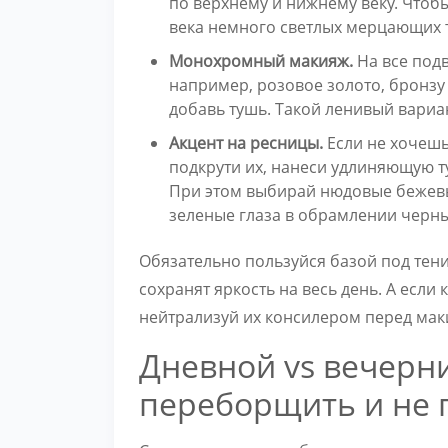
по верхнему и нижнему веку. Чтобы
века немного светлых мерцающих 
Монохромный макияж.
На все под
например, розовое золото, бронзу
добавь тушь. Такой ленивый вариан
Акцент на ресницы.
Если не хочешь 
подкрути их, нанеси удлиняющую т
При этом выбирай нюдовые бежевые
зеленые глаза в обрамлении черны
Обязательно пользуйся базой под тени 
сохранят яркость на весь день. А если
нейтрализуй их консилером перед ма
Дневной vs вечерни
переборщить и не 