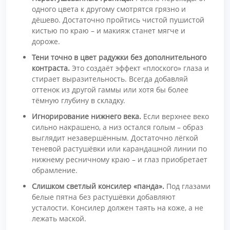
одного цвета к другому смотрятся грязно и
дёшево. Достаточно пройтись чистой пушистой
кистью по краю – и макияж станет мягче и
дороже.
Тени точно в цвет радужки без дополнительного
контраста.
Это создаёт эффект «плоского» глаза и
стирает выразительность. Всегда добавляй
оттенок из другой гаммы или хотя бы более
тёмную глубину в складку.
Игнорирование нижнего века.
Если верхнее веко
сильно накрашено, а низ остался голым – образ
выглядит незавершённым. Достаточно лёгкой
теневой растушёвки или карандашной линии по
нижнему ресничному краю – и глаз приобретает
обрамление.
Слишком светлый консилер «панда».
Под глазами
белые пятна без растушёвки добавляют
усталости. Консилер должен таять на коже, а не
лежать маской.