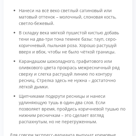
Нанеси на всё веко светлый сатиновый или
матовый оттенок – молочный, слоновая кость,
светло-бежевый.
В складку века мягкой пушистой кистью добавь
тени на два-три тона темнее базы: тауп, серо-
коричневый, пыльная роза. Хорошо растушуй
вверх и вбок, чтобы не было чёткой границы.
Карандашом шоколадного, графитового или
оливкового цвета прокрась межресничный ряд
сверху и слегка растушуй линию по контуру
ресниц. Стрелка здесь не нужна – достаточно
лёгкой дымки.
Щипчиками подкрути ресницы и нанеси
удлиняющую тушь в один-два слоя. Если
позволяет время, пройдись коричневой тушью по
нижним ресничкам – это сделает взгляд
распахнутым, но не перегруженным.
Для совсем экспресс-варианта выручат кремовые