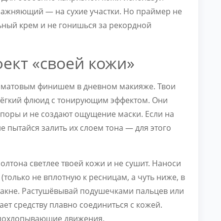
лажняющий — на сухие участки. Но праймер не
ьный крем и не гонишься за рекордной
фект «своей кожи»
с матовым финишем в дневном макияже. Твои
лёгкий флюид с тонирующим эффектом. Они
 поры и не создают ощущение маски. Если на
е пытайся залить их слоем тона — для этого
олтона светлее твоей кожи и не сушит. Наноси
 (только не вплотную к ресницам, а чуть ниже, в
стакне. Растушёвывай подушечками пальцев или
ет средству плавно соединиться с кожей.
е похлопывающие движения.