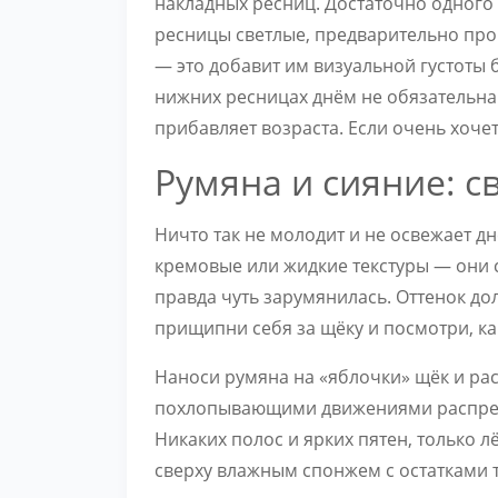
накладных ресниц. Достаточно одного
ресницы светлые, предварительно пр
— это добавит им визуальной густоты б
нижних ресницах днём не обязательна:
прибавляет возраста. Если очень хоче
Румяна и сияние: с
Ничто так не молодит и не освежает д
кремовые или жидкие текстуры — они сл
правда чуть зарумянилась. Оттенок д
прищипни себя за щёку и посмотри, как
Наноси румяна на «яблочки» щёк и рас
похлопывающими движениями распред
Никаких полос и ярких пятен, только 
сверху влажным спонжем с остатками 