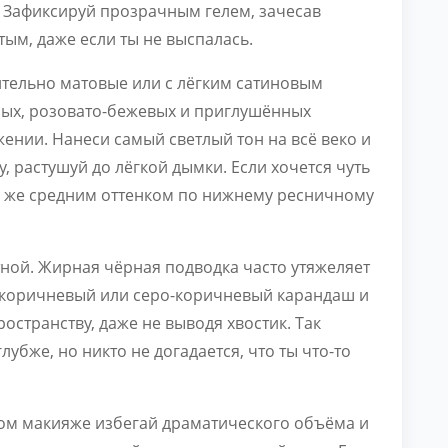
Зафиксируй прозрачным гелем, зачесав
тым, даже если ты не выспалась.
тельно матовые или с лёгким сатиновым
ных, розовато-бежевых и приглушённых
ении. Нанеси самый светлый тон на всё веко и
у, растушуй до лёгкой дымки. Если хочется чуть
м же средним оттенком по нижнему ресничному
тной. Жирная чёрная подводка часто утяжеляет
а коричневый или серо-коричневый карандаш и
странству, даже не выводя хвостик. Так
глубже, но никто не догадается, что ты что-то
ом макияже избегай драматического объёма и