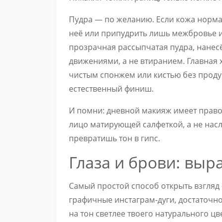
Пудра — по желанию. Если кожа норма
неё или припудрить лишь межбровье 
прозрачная рассыпчатая пудра, нане
движениями, а не втиранием. Главная 
чистым спонжем или кистью без продук
естественный финиш.
И помни: дневной макияж имеет право
лицо матирующей салфеткой, а не насл
превратишь тон в гипс.
Глаза и брови: выр
Самый простой способ открыть взгляд 
графичные инстаграм-дуги, достаточн
на тон светлее твоего натурального ц