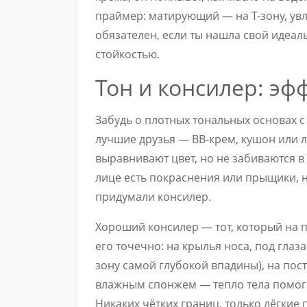
праймер: матирующий — на Т-зону, ув
обязателен, если ты нашла свой идеал
стойкостью.
Тон и консилер: эф
Забудь о плотных тональных основах 
лучшие друзья — BB-крем, кушон или 
выравнивают цвет, но не забиваются в
лице есть покраснения или прыщики, н
придумали консилер.
Хороший консилер — тот, который на п
его точечно: на крылья носа, под глаза
зону самой глубокой впадины), на по
влажным спонжем — тепло тела помога
Никаких чётких границ, только лёгки