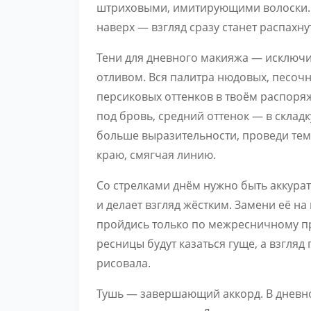
штриховыми, имитирующими волоски. 
наверх — взгляд сразу станет распахну
Тени для дневного макияжа — исключи
отливом. Вся палитра нюдовых, песоч
персиковых оттенков в твоём распоряж
под бровь, средний оттенок — в складк
больше выразительности, проведи те
краю, смягчая линию.
Со стрелками днём нужно быть аккура
и делает взгляд жёстким. Замени её н
пройдись только по межресничному про
ресницы будут казаться гуще, а взгляд 
рисовала.
Тушь — завершающий аккорд. В дневн