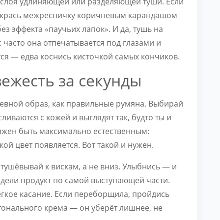
 слоя удлиняющей или разделяющей туши. Если
окрась межресничку коричневым карандашом
ез эффекта «паучьих лапок». И да, тушь на
 часто она отпечатывается под глазами и
тся — едва коснись кисточкой самых кончиков.
вежесть за секунды
невной образ, как правильные румяна. Выбирай
иваются с кожей и выглядят так, будто ты и
олжен быть максимально естественным:
ой цвет появляется. Вот такой и нужен.
тушёвывай к вискам, а не вниз. Улыбнись — и
ели продукт по самой выступающей части.
лёгкое касание. Если переборщила, пройдись
тонального крема — он уберёт лишнее, не