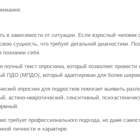
нимания;
ть в зависимости от ситуации. Если взрослый человек 
 свою сущность, что требует детальной диагностики. П
в познании себя.
 полный текст опросника, который позволяет провести 
й ПДО (МПДО), который адаптирован для более широког
еский опросник для подростков помогает выявить разли
й, астено-невротический, сенситивный, психастениче
ормный.
ко требует профессионального подхода, но даже самос
ной личности и характере.