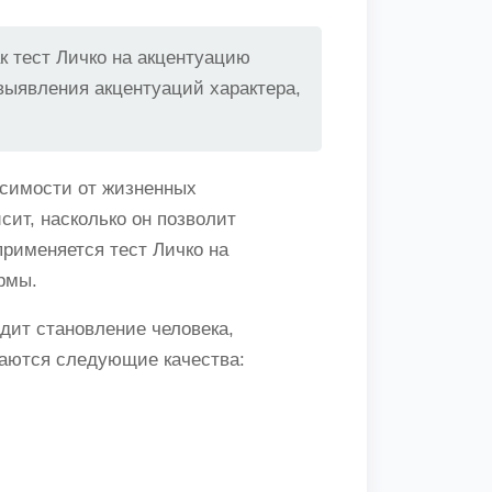
к тест Личко на акцентуацию
выявления акцентуаций характера,
исимости от жизненных
сит, насколько он позволит
рименяется тест Личко на
рмы.
одит становление человека,
аются следующие качества: