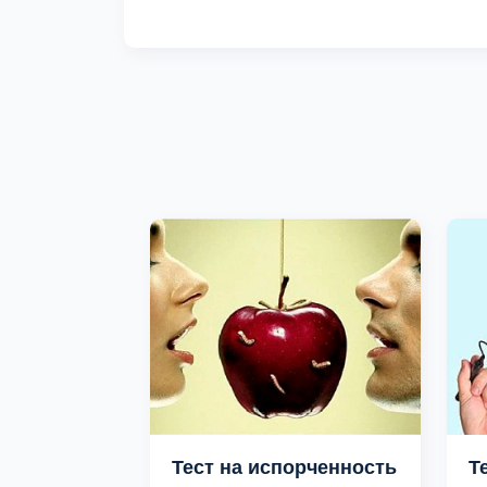
Тест на испорченность
Т