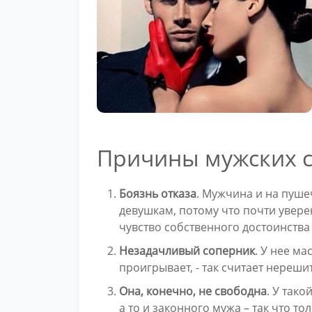
Причины мужских с
Боязнь отказа
. Мужчина и на пуше
девушкам, потому что почти уверен
чувство собственного достоинства 
Незадачливый соперник
. У нее ма
проигрывает, - так считает нереши
Она, конечно, не свободна
. У так
а то и законного мужа – так что то