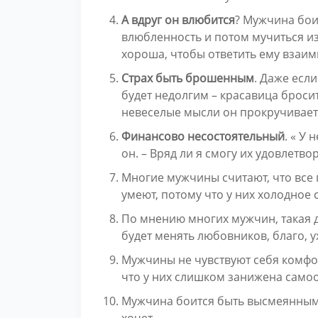
А вдруг он влюбится
? Мужчина бои
влюбленность и потом мучиться и
хороша, чтобы ответить ему взаим
Страх быть брошенным
. Даже если
будет недолгим – красавица броси
невеселые мысли он прокручивает 
Финансово несостоятельный
. « У
он. – Вряд ли я смогу их удовлетво
Многие мужчины считают, что все
умеют, потому что у них холодное 
По мнению многих мужчин, такая 
будет менять любовников, благо, у
Мужчины не чувствуют себя комфо
что у них слишком занижена само
Мужчина боится быть высмеянным 
хочет.