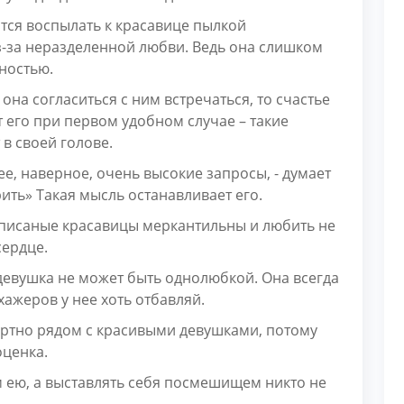
тся воспылать к красавице пылкой
з-за неразделенной любви. Ведь она слишком
ностью.
 она согласиться с ним встречаться, то счастье
т его при первом удобном случае – такие
в своей голове.
 нее, наверное, очень высокие запросы, - думает
рить» Такая мысль останавливает его.
 писаные красавицы меркантильны и любить не
сердце.
девушка не может быть однолюбкой. Она всегда
хажеров у нее хоть отбавляй.
ртно рядом с красивыми девушками, потому
оценка.
ею, а выставлять себя посмешищем никто не