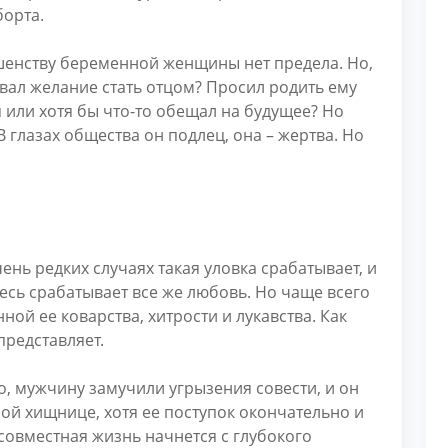
борта.
ешенству беременной женщины нет предела. Но,
вал желание стать отцом? Просил родить ему
 или хотя бы что-то обещал на будущее? Но
 глазах общества он подлец, она – жертва. Но
чень редких случаях такая уловка срабатывает, и
десь срабатывает все же любовь. Но чаще всего
ой ее коварства, хитрости и лукавства. Как
представляет.
о, мужчину замучили угрызения совести, и он
ой хищнице, хотя ее поступок окончательно и
совместная жизнь начнется с глубокого