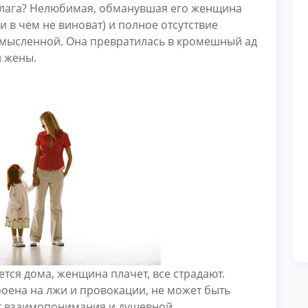
олага? Нелюбимая, обманувшая его женщина
 в чем не виноват) и полное отсутствие
ссмысленной. Она превратилась в кромешный ад
й жены.
ется дома, женщина плачет, все страдают.
роена на лжи и провокации, не может быть
дет взаимопонимания и душевной