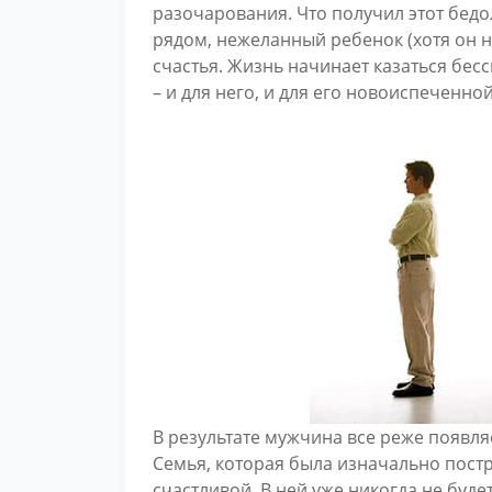
разочарования. Что получил этот бед
рядом, нежеланный ребенок (хотя он ни
счастья. Жизнь начинает казаться бе
– и для него, и для его новоиспеченно
В результате мужчина все реже появля
Семья, которая была изначально пост
счастливой. В ней уже никогда не бу