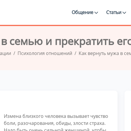
Общение
Статьи
 в семью и прекратить его
дации
Психология отношений
Как вернуть мужа в се
Измена близкого человека вызывает чувство
боли, разочарования, обиды, злости страха.
Надо быть очень сильной женщиной, чтобы