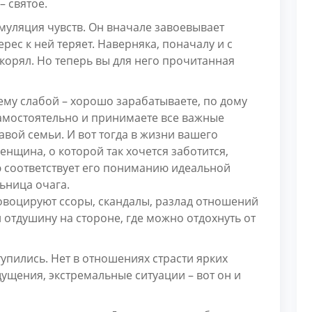
– святое.
муляция чувств. Он вначале завоевывает
рес к ней теряет. Наверняка, поначалу и с
окорял. Но теперь вы для него прочитанная
ему слабой – хорошо зарабатываете, по дому
амостоятельно и принимаете все важные
авой семьи. И вот тогда в жизни вашего
енщина, о которой так хочется заботится,
ю соответствует его пониманию идеальной
ьница очага.
овоцируют ссоры, скандалы, разлад отношений
 отдушину на стороне, где можно отдохнуть от
упились. Нет в отношениях страсти ярких
щения, экстремальные ситуации – вот он и