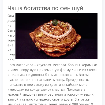
Чаша богатства по фен шуй
Она
долж
на
быть
изго
товл
ена
из
нату
раль
ного материала – хрусталя, металла, бронзы, керамики
и иметь округлую приземистую форму. Чаши из стекла
и пластика не должны быть использованы. Затем
нужно правильно наполнить чашу. Прежде всего,
положите в нее связку из девяти китайских монет
имеющим на конце узелок счастья. Положите в
красный мешочек ветку растения и горсточку земли,
взятой у самого успешного своего друга. В этот же
мешочек зашейте сумму денег, равную 988 (можно 9