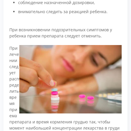
соблюдение назначенной дозировки,
внимательно следить за реакцией ребенка.
При возникновении подозрительных симптомов у
ребенка прием препарата следует отменить.
При
лече
нии
след
ует
расп
реде
лить
вре
мя
при
ема
препарата и время кормления грудью так, чтобы
момент наибольшей концентрации лекарства в груди