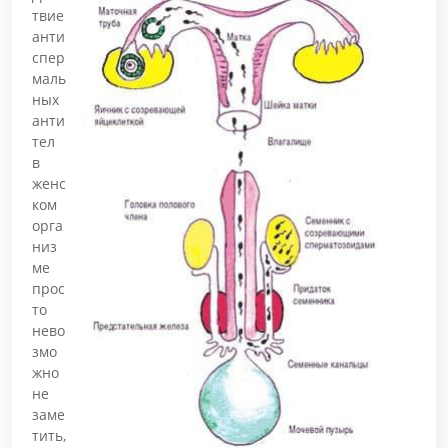
твие
анти
спер
маль
ных
анти
тел
в
женс
ком
орга
низ
ме
прос
то
нево
змо
жно
не
заме
тить,