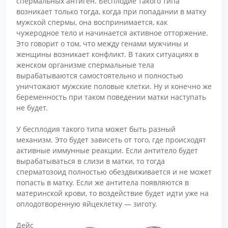
спермальных антиген. Бесплодие такого типа
возникает только тогда, когда при попадании в матку
мужской спермы, она воспринимается, как
чужеродное тело и начинается активное отторжение.
Это говорит о том, что между генами мужчины и
женщины возникает конфликт. В таких ситуациях в
женском организме спермальные тела
вырабатываются самостоятельно и полностью
уничтожают мужские половые клетки. Ну и конечно же
беременность при таком поведении матки наступать
не будет.
У бесплодия такого типа может быть разный
механизм. Это будет зависеть от того, где происходят
активные иммунные реакции. Если антитело будет
вырабатываться в слизи в матки, то тогда
сперматозоид полностью обездвиживается и не может
попасть в матку. Если же антитела появляются в
материнской крови, то воздействие будет идти уже на
оплодотворенную яйцеклетку — зиготу.
Дейс