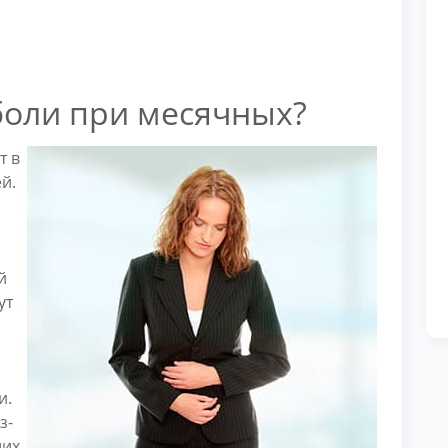
оли при месячных?
т в
й.
,
й
ут
и.
з-
щих