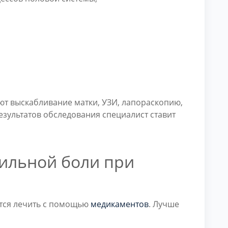
т выскабливание матки, УЗИ, лапораскопию,
езультатов обследования специалист ставит
сильной боли при
тся лечить с помощью
медикаментов
. Лучше