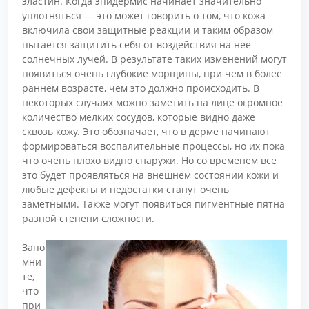
эластин. Когда эпидермис начинает значительно
уплотняться — это может говорить о том, что кожа
включила свои защитные реакции и таким образом
пытается защитить себя от воздействия на нее
солнечных лучей. В результате таких изменений могут
появиться очень глубокие морщины, при чем в более
раннем возрасте, чем это должно происходить. В
некоторых случаях можно заметить на лице огромное
количество мелких сосудов, которые видно даже
сквозь кожу. Это обозначает, что в дерме начинают
формироваться воспалительные процессы, но их пока
что очень плохо видно снаружи. Но со временем все
это будет проявляться на внешнем состоянии кожи и
любые дефекты и недостатки станут очень
заметными. Также могут появиться пигментные пятна
разной степени сложности.
Запо
мни
те,
что
при