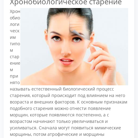
Хронобиологическое старение
Хрон
обио
логи
ческ
им
типо
м
стар
ение
м
при
нято
называть естественный биологический процесс
старения, который происходит под влиянием на него
возраста и внешних факторов. К основным признакам
подобного старения можно отнести появление
морщин, которые появляются постепенно, а с
возрастом начинают только увеличиваться и
усиливаться. Сначала могут появиться мимические
морщины, потом атрофические и морщины