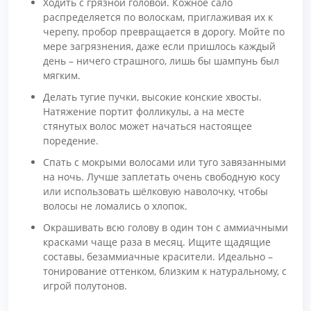
Ходить с грязной головой. Кожное сало
распределяется по волоскам, приглаживая их к
черепу, пробор превращается в дорогу. Мойте по
мере загрязнения, даже если пришлось каждый
день – ничего страшного, лишь бы шампунь был
мягким.
Делать тугие пучки, высокие конские хвосты.
Натяжение портит фолликулы, а на месте
стянутых волос может начаться настоящее
поредение.
Спать с мокрыми волосами или туго завязанными
на ночь. Лучше заплетать очень свободную косу
или использовать шёлковую наволочку, чтобы
волосы не ломались о хлопок.
Окрашивать всю голову в один тон с аммиачными
красками чаще раза в месяц. Ищите щадящие
составы, безаммиачные красители. Идеально –
тонирование оттенком, близким к натуральному, с
игрой полутонов.