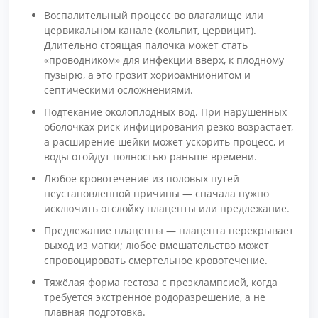
Воспалительный процесс во влагалище или
цервикальном канале (кольпит, цервицит).
Длительно стоящая палочка может стать
«проводником» для инфекции вверх, к плодному
пузырю, а это грозит хориоамнионитом и
септическими осложнениями.
Подтекание околоплодных вод. При нарушенных
оболочках риск инфицирования резко возрастает,
а расширение шейки может ускорить процесс, и
воды отойдут полностью раньше времени.
Любое кровотечение из половых путей
неустановленной причины — сначала нужно
исключить отслойку плаценты или предлежание.
Предлежание плаценты — плацента перекрывает
выход из матки; любое вмешательство может
спровоцировать смертельное кровотечение.
Тяжёлая форма гестоза с преэклампсией, когда
требуется экстренное родоразрешение, а не
плавная подготовка.