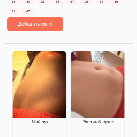
33
34
35
36
37
38
39
40
41
42
Добавить фото
Мой пуз
Это мой пузик