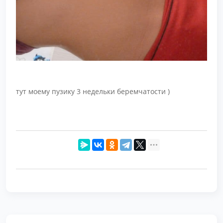
тут моему пузику 3 недельки беремчатости )