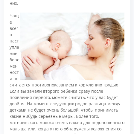
них.
Чащ
е
всег
о
наст
упле
ние
бере
мен
ност
и не
считается противопоказанием к кормлению грудью.
Если вы зачали второго ребенка сразу после
появления первого, можете считать, что у вас будет
двойня. На момент следующих родов разница между
детками не будет очень большой, чтобы принимать
какие-нибудь серьезные меры. Более того,
материнского молоко очень важно для недоношенного
малыша или, когда у него обнаружены усложнения со