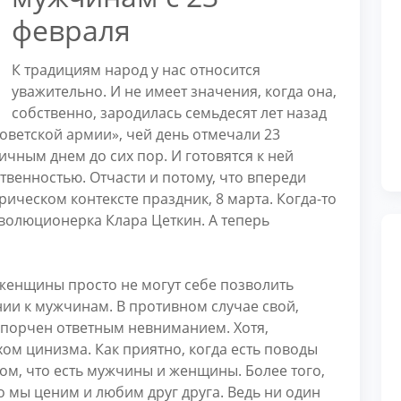
февраля
К традициям народ у нас относится
уважительно. И не имеет значения, когда она,
собственно, зародилась семьдесят лет назад
советской армии», чей день отмечали 23
ичным днем до сих пор. И готовятся к ней
твенностью. Отчасти и потому, что впереди
рическом контексте праздник, 8 марта. Когда-то
волюционерка Клара Цеткин. А теперь
 женщины просто не могут себе позволить
ии к мужчинам. В противном случае свой,
спорчен ответным невниманием. Хотя,
хом цинизма. Как приятно, когда есть поводы
ом, что есть мужчины и женщины. Более того,
то мы ценим и любим друг друга. Ведь ни один