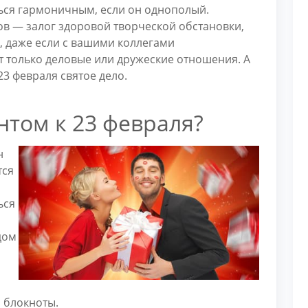
ься гармоничным, если он однополый.
ов — залог здоровой творческой обстановки,
е, даже если с вашими коллегами
 только деловые или дружеские отношения. А
23 февраля святое дело.
ентом к 23 февраля?
н
тся
ься
дом
о
и блокноты.