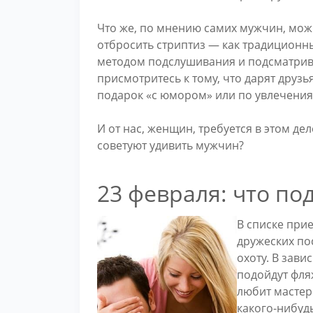
Что же, по мнению самих мужчин, мож
отбросить стриптиз — как традиционн
методом подслушивания и подсматриван
присмотритесь к тому, что дарят друз
подарок «с юмором» или по увлечения
И от нас, женщин, требуется в этом д
советуют удивить мужчин?
23 февраля: что п
В списке при
дружеских по
охоту. В зави
подойдут фляж
любит мастер
какого-нибуд