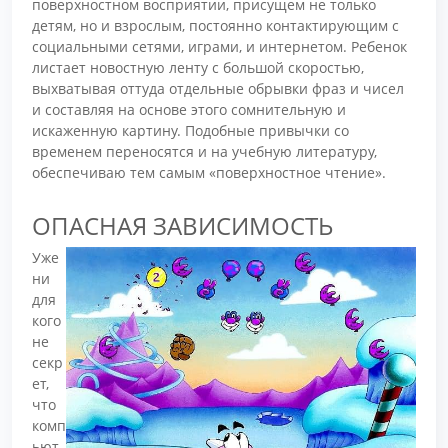
поверхностном восприятии, присущем не только
детям, но и взрослым, постоянно контактирующим с
социальными сетями, играми, и интернетом. Ребенок
листает новостную ленту с большой скоростью,
выхватывая оттуда отдельные обрывки фраз и чисел
и составляя на основе этого сомнительную и
искаженную картину. Подобные привычки со
временем переносятся и на учебную литературу,
обеспечиваю тем самым «поверхностное чтение».
ОПАСНАЯ ЗАВИСИМОСТЬ
Уже
ни
для
кого
не
секр
ет,
что
комп
ьют