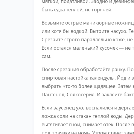
мягкой, податливой. Заодно и дезинфе
быть едва теплой, не горячей.
Возьмите острые маникюрные ножницы
или хотя бы водкой. Вытрите насухо. 
Срезайте строго параллельно коже, не 
Если остался маленький кусочек — не 
сам.
После срезания обработайте ранку. По
спиртовая настойка календулы. Йод и 
выбрать что-то более щадящее. Затем 
Пантенол, Солкосерил. И заклейте бак
Если заусенец уже воспалился и дерга
ложка соли на стакан теплой воды. Дер
вытягивает гной, снимает отек. Посл
под повязку на ночь. Утром станет зам