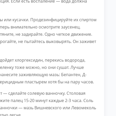
кция. Если есть воспаление — вода должна
 или кусачки. Продезинфицируйте их спиртом
Теперь внимательно осмотрите заусенец.
тяните, не задирайте. Одно четкое движение.
трогайте, не пытайтесь выковырять. Он заживет
дойдет хлоргексидин, перекись водорода,
зеленку тоже можно, но они сушат. Лучше
нанесите заживляющую мазь: Бепантен, Д-
терицидным пластырем хотя бы на пару часов.
ет — сделайте солевую ванночку. Столовая
жите палец 15-20 минут каждые 2-3 часа. Соль
е ванночки — мазь Вишневского или Левомеколь
етно легче.