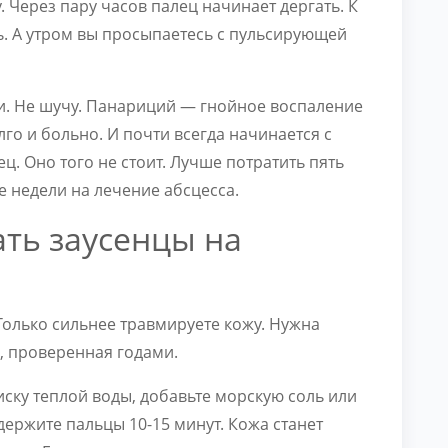
. Через пару часов палец начинает дергать. К
ть. А утром вы просыпаетесь с пульсирующей
ки. Не шучу. Панариций — гнойное воспаление
го и больно. И почти всегда начинается с
ц. Оно того не стоит. Лучше потратить пять
е недели на лечение абсцесса.
ать заусенцы на
 Только сильнее травмируете кожу. Нужна
, проверенная годами.
иску теплой воды, добавьте морскую соль или
держите пальцы 10-15 минут. Кожа станет