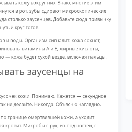
усывать кожу вокруг них. Знаю, многие этим
тянутся в рот, зубы сдирают микроскопические
куда столько заусенцев. Добавьте сюда привычку
утый круг готов.
в и воды. Организм сигналит: кожа сохнет,
 виноваты витамины А и Е, жирные кислоты,
ло — кожа будет сухой везде, включая пальцы.
ывать заусенцы на
 кусочек кожи. Понимаю. Кажется — секундное
так не делайте. Никогда. Объясню наглядно.
е по границе омертвевшей кожи, а уходит
я кровит. Микробы с рук, из-под ногтей, с