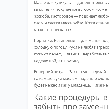
Масло для кутикулы — дополнительны
за копейки покупается в любом косме
жожоба, касторовое — подойдет любое
сном и слегка массируйте. Кожа стано
может потрескаться.
Перчатки. Резиновые — для мытья посу
холодную погоду. Руки не любят агре
кожу от пересушивания. Выработайте 
неделю войдет в рутину.
Вечерний ритуал. Раз в неделю делай
намажьте руки маслом, наденьте хлопк
будет нежной как у младенца. Никакие
Какие процедуры в
забыть про заусен