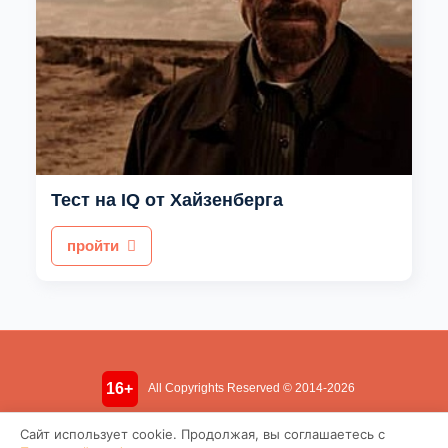
Тест на IQ от Хайзенберга
пройти
16+
All Copyrights Reserved © 2014-2026
Информация носит ознакомительный характер. Не является
Сайт использует cookie. Продолжая, вы соглашаетесь с
медицинской консультацией.