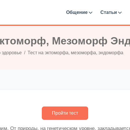
Общение
Статьи
Эктоморф, Мезоморф Э
о здоровье
Тест на эктоморфа, мезоморфа, эндоморфа
им. От природы, на генетическом уровне, закладывается