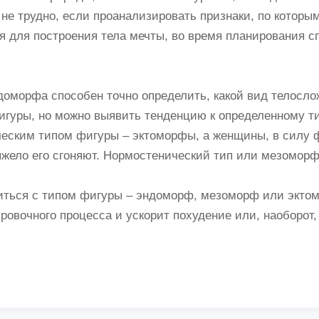
е трудно, если проанализировать признаки, по которы
я для построения тела мечты, во время планирования с
оморфа способен точно определить, какой вид телосложе
гуры, но можно выявить тенденцию к определенному ти
ческим типом фигуры – эктоморфы, а женщины, в силу 
яжело его сгоняют. Нормостенический тип или мезоморф
ться с типом фигуры – эндоморф, мезоморф или эктомо
ровочного процесса и ускорит похудение или, наоборот,