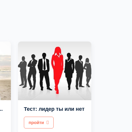
муж романтик?
Тест: лидер ты или нет
пройти