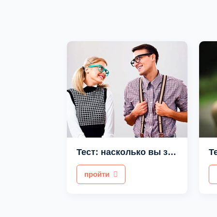
Тест: насколько вы застенчивы
Т
пройти