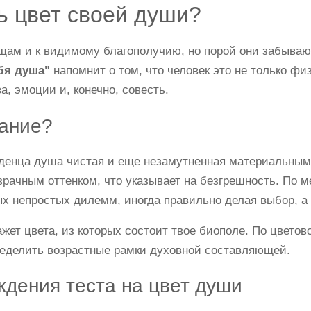
ь цвет своей души?
ам и к видимому благополучию, но порой они забываю
ебя душа"
напомнит о том, что человек это не только физ
а, эмоции и, конечно, совесть.
вание?
аденца душа чистая и еще незамутненная материальным
рачным оттенком, что указывает на безгрешность. По м
х непростых дилемм, иногда правильно делая выбор, а 
жет цвета, из которых состоит твое биополе. По цвето
пределить возрастные рамки духовной составляющей.
дения теста на цвет души