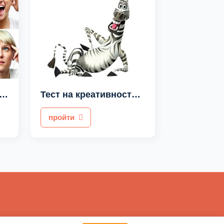
т по картинкам на характер
Тест на креативность мышления
пройти
ацией.