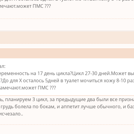
мечают.может ПМС ???
л:
ременность на 17 день цикла?Цикл 27-30 дней.Может вы
До для Х осталось 5дней в туалет мочиться хожу 8-10 ра
замечают.может ПМС ???
ь, планируем 3 цикл, за предыдущие два были все призн
 грудь болела по бокам, и аппетит лучше обычного, и ба
исчезало..