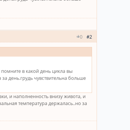
#2
0
 помните в какой день цикла вы
з за день.грудь чувствительна больше
аки, и наполненность внизу живота, и
зальная температура держалась..но за