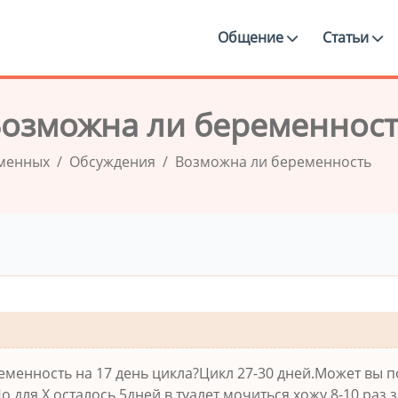
Общение
Статьи
озможна ли беременнос
еменных
Обсуждения
Возможна ли беременность
менность на 17 день цикла?Цикл 27-30 дней.Может вы п
 для Х осталось 5дней в туалет мочиться хожу 8-10 раз 