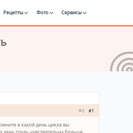
Рецепты
Фото
Сервисы
ть
#1
0
омните в какой день цикла вы
за день.грудь чувствительна больше