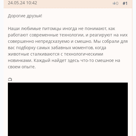
24.05.24 10:42
#1
0
Дорогие друзья!
Наши любимые питомцы иногда не понимают, как
работают современные технологии, и реагируют на них
совершенно непредсказуемо и смешно. Мы собрали для
вас подборку самых забавных моментов, когда
животные сталкиваются с технологическими
новинками. Каждый найдет здесь что-то смешное на
своем опыте.
📺