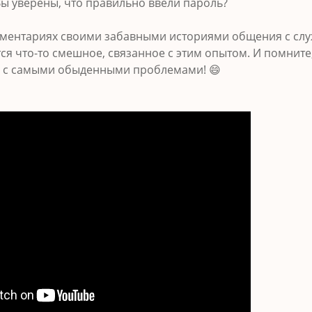
ы уверены, что правильно ввели пароль?
ментариях своими забавными историями общения с служ
ся что-то смешное, связанное с этим опытом. И помните
е с самыми обыденными проблемами! 😄