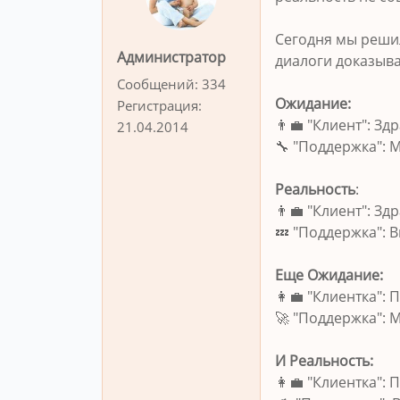
Сегодня мы решил
Администратор
диалоги доказыва
Сообщений:
334
Ожидание:
Регистрация:
👨‍💼 "Клиент": З
21.04.2014
🔧 "Поддержка": 
Реальность
:
👨‍💼 "Клиент": З
💤 "Поддержка": 
Еще Ожидание:
👩‍💼 "Клиентка":
🚀 "Поддержка": 
И Реальность:
👩‍💼 "Клиентка":