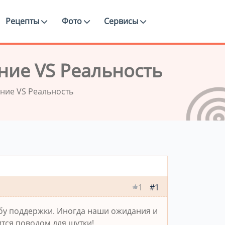
Рецепты
Фото
Сервисы
ие VS Реальность
ние VS Реальность
#1
1
жбу поддержки. Иногда наши ожидания и
ится поводом для шутки!