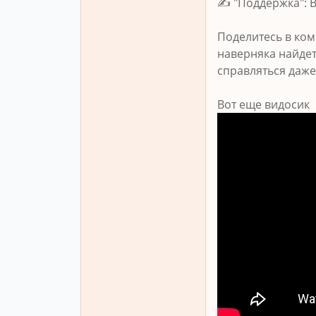
✍ "Поддержка": В
Поделитесь в ком
наверняка найдет
справляться даж
Вот еще видосик