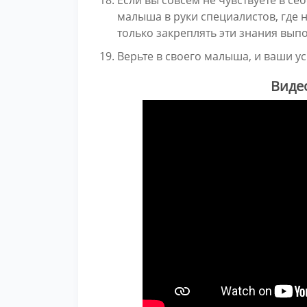
малыша в руки специалистов, где 
только закреплять эти знания вы
Верьте в своего малыша, и ваши ус
Виде