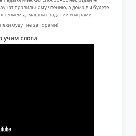
научат правильному чтению, а дома вы будете
полнением домашних заданий и играми.
пехи будут не за горами!
о учим слоги