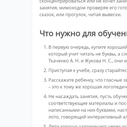
сконцентрироваться или не хочет зани
занятия, мимоходом проверяя его гото
сказок, или прогулок, читая вывески.
Что нужно для обучен
В первую очередь, купите хороший 
который учит читать не буквы, а с
Ткаченко А. Н. и Жукова Н. С., он
Приступая к учебе, сразу старайтес
Расскажите ребенку, что гласные з
– это к тому же хорошая логопеди
Не насаждать занятия, пусть обуч
соответствующие материалы и посо
написанными на них буквами, наст
лото, говорящий интерактивный а
Дети хорошо запоминают через ос