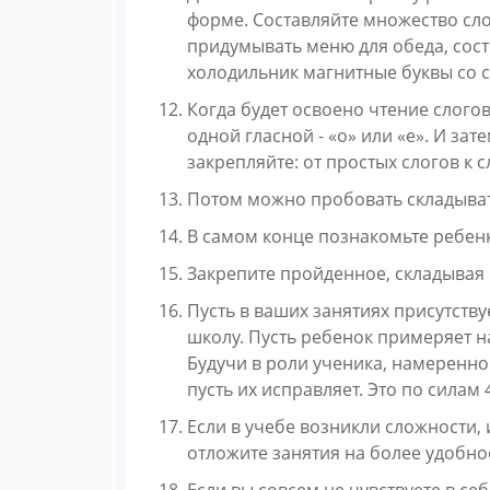
форме. Составляйте множество слов 
придумывать меню для обеда, состо
холодильник магнитные буквы со сл
Когда будет освоено чтение слогов
одной гласной - «о» или «е». И зате
закрепляйте: от простых слогов к 
Потом можно пробовать складыват
В самом конце познакомьте ребенк
Закрепите пройденное, складывая с
Пусть в ваших занятиях присутств
школу. Пусть ребенок примеряет на
Будучи в роли ученика, намеренно
пусть их исправляет. Это по силам 
Если в учебе возникли сложности,
отложите занятия на более удобно
Если вы совсем не чувствуете в се