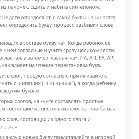
 из палочек, сшить и набить синтепоном.
рых дети определяют, с какой буквы начинается
меет определять букву, процесс разбивки слова
еющих в составе букву «а». Когда ребенок ее
 к ней согласные и учите сразу целиком слоги.
ласная, а затем согласная–«а»: ПА, АП, РА, АР,
, как влияет на чтение перестановка букв.
ить слог, первую согласную притягивайте к
нать с шипящих ("ш-ш-ш-ш-а"), а когда ребенку
 к другим буквам.
торых слогов, начните составлять простые
атем состоящие из нескольких слогов - «за-ба-ва».
ю слов, состоящих из одного слога и
а-р-жа».
 каждую новую букву представляйте в игровой