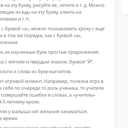
на эту букву, рисуйте ее, лепите и т. д. Можно
ящее из еды на эту букву, клеить на
овами и т. п.
 с буквой «а», можно познакомить кроху с еще
м в том же порядке, как с буквой «а»,
сложным.
ь из изученных букв простые предложения.
а с мягким и твердым знаком, буквой "Й".
логи и слова из букв-магнитов.
ует игровой момент. Например, полезна игра в
 себя по очереди то роль ученика, то учителя.
 совершайте ошибки в словах, а «учитель»
4-5-летнему крохе.
 или у малыша нет желания заниматься,
е время.
бе педагогических способностей, отдайте