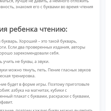
маться, лучше не давить, а немного отложить
вность, знакомя его с буквами во время чтения
ия ребенка чтению:
букварь. Хороший – это такой букварь,
логи. Если два проверенных издания, авторы
и хорошо зарекомендовали себя.
ь учить не буквы, а звуки.
вуки можно тянуть, петь. Пение гласных звуков
ческая тренировка.
ение будет в форме игры. Поэтому приготовьте
бия: азбука на магнитах, кубики с
енный плакат с буквами, раскраски с буквами,
лфавит.
язание, поэтому каждую букву можно вылепить