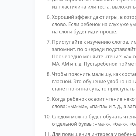
из пластилина или теста, выложить
Хороший эффект дают игры, в кото
слово. Если ребенок на слух уже у
на слоги будет идти проще.
Приступайте к изучению слогов, им
запомнит, по очереди подставляйте
Поочередно меняйте чтение: «а»-сог
МА, АМ и т. д. Пустьребенок поймет
Чтобы пояснить малышу, как состав
гласной. Это обучение удобно начи
станет понятна суть, то приступать
Когда ребенок освоит чтение неко
слова: «ма-ма», «па-па» и т. д., а з
Следом можно будет обучать чтени
отдельной буквы: «ма-к», «ба-к», «б
Для повышения интереса у ребенка