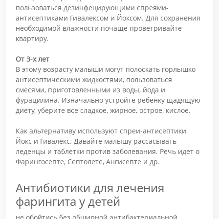
пользоваться дезинфецирующими спреями-
антисептиками Гивалексом и Йоксом. Для сохранения
необходимой влажности почаще проветривайте
квартиру.
От 3-х лет
В этому возрасту малыши могут полоскать горлышко
антисептическими жидкостями, пользоваться
смесями, приготовленными из воды, йода и
фурацилина. Изначально устройте ребенку щадящую
диету, уберите все сладкое, жирное, острое, кислое.
Как альтернативу используют спреи-антисептики
Йокс и Гивалекс. Давайте малышу рассасывать
леденцы и таблетки против заболевания. Речь идет о
Фарингосепте, Септолете, Ангисепте и др.
Антибиотики для лечения
фарингита у детей
не обойтись без обширной антибактериальной