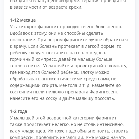
находится в запущенной форме. Терапия проводится
в зависимости от возраста крохи.
1-12 месяца
У таких крох фарингит проходит очень болезненно.
Вдобавок к этому, они не способны сделать
полоскание. При остром фарингите лучше обратиться
к врачу. Если болезнь протекает в легкой форме, то
ребенку следует поставить на горло медово-
горчичный компресс. Давайте малышу больше
теплого питья. Увлажняйте и проветривайте комнату,
где находится больной ребенок. Глотку можно
обрабатывать антисептическими средствами, не
содержащими спирта, ментола и т. д. Размелите до
состояния пыли пилюлю препарата Фарингосепт,
нанесите его на соску и дайте малышу пососать.
1-2 года
У малышей этой возрастной категории фарингит
также проистекает нелегко, но не столь интенсивно,
как у младенцев. Их тоже надо обильно поить, ставить
компрессы, проводить ингаляции. Уже можно начать