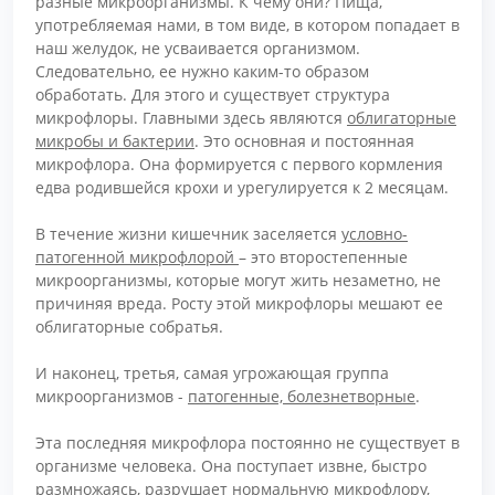
разные микроорганизмы. К чему они? Пища,
употребляемая нами, в том виде, в котором попадает в
наш желудок, не усваивается организмом.
Следовательно, ее нужно каким-то образом
обработать. Для этого и существует структура
микрофлоры. Главными здесь являются
облигаторные
микробы и бактерии
. Это основная и постоянная
микрофлора. Она формируется с первого кормления
едва родившейся крохи и урегулируется к 2 месяцам.
В течение жизни кишечник заселяется
условно-
патогенной микрофлорой
– это второстепенные
микроорганизмы, которые могут жить незаметно, не
причиняя вреда. Росту этой микрофлоры мешают ее
облигаторные собратья.
И наконец, третья, самая угрожающая группа
микроорганизмов -
патогенные, болезнетворные
.
Эта последняя микрофлора постоянно не существует в
организме человека. Она поступает извне, быстро
размножаясь, разрушает нормальную микрофлору,