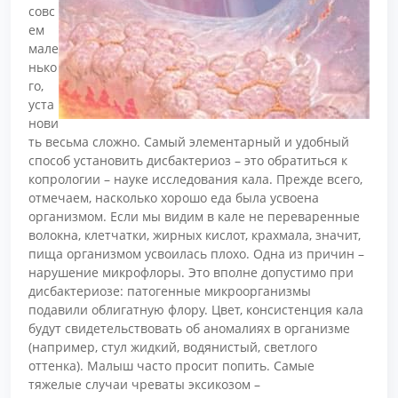
совс
ем
мале
нько
го,
уста
нови
ть весьма сложно. Самый элементарный и удобный
способ установить дисбактериоз – это обратиться к
копрологии – науке исследования кала. Прежде всего,
отмечаем, насколько хорошо еда была усвоена
организмом. Если мы видим в кале не переваренные
волокна, клетчатки, жирных кислот, крахмала, значит,
пища организмом усвоилась плохо. Одна из причин –
нарушение микрофлоры. Это вполне допустимо при
дисбактериозе: патогенные микроорганизмы
подавили облигатную флору. Цвет, консистенция кала
будут свидетельствовать об аномалиях в организме
(например, стул жидкий, водянистый, светлого
оттенка). Малыш часто просит попить. Самые
тяжелые случаи чреваты эксикозом –