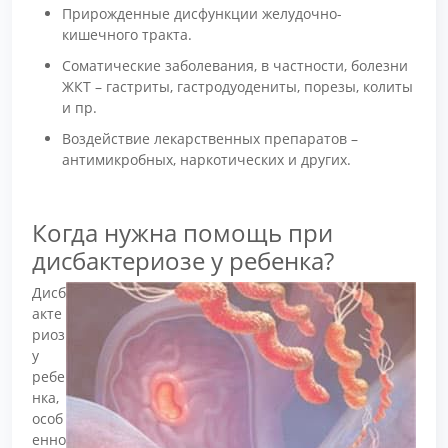
Прирожденные дисфункции желудочно-
кишечного тракта.
Соматические заболевания, в частности, болезни
ЖКТ – гастриты, гастродуодениты, порезы, колиты
и пр.
Воздействие лекарственных препаратов –
антимикробных, наркотических и других.
Когда нужна помощь при
дисбактериозе у ребенка?
Дисб
акте
риоз
у
ребе
нка,
особ
енно