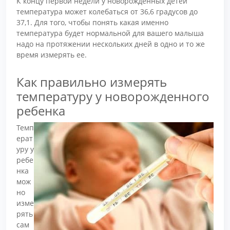
К концу первой недели у новорожденных детей
температура может колебаться от 36,6 градусов до
37,1. Для того, чтобы понять какая именно
температура будет нормальной для вашего малыша
надо на протяжении нескольких дней в одно и то же
время измерять ее.
Как правильно измерять
температуру у новорожденного
ребенка
Темп
ерат
уру у
ребе
нка
мож
но
изме
рять
сам