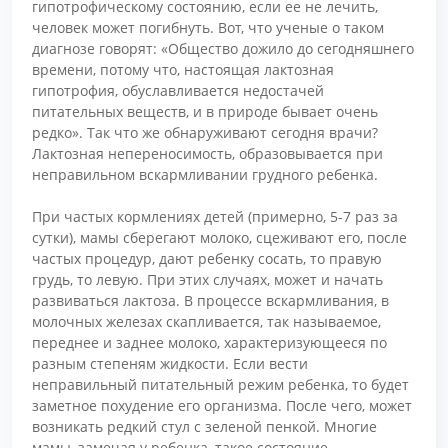
гипотрофическому состоянию, если ее не лечить,
человек может погибнуть. Вот, что ученые о таком
диагнозе говорят: «Общество дожило до сегодняшнего
времени, потому что, настоящая лактозная
гипотрофия, обуславливается недостачей
питательных веществ, и в природе бывает очень
редко». Так что же обнаруживают сегодня врачи?
Лактозная непереносимость, образовывается при
неправильном вскармливании грудного ребенка.
При частых кормлениях детей (примерно, 5-7 раз за
сутки), мамы сберегают молоко, сцеживают его, после
частых процедур, дают ребенку сосать, то правую
грудь, то левую. При этих случаях, может и начать
развиваться лактоза. В процессе вскармливания, в
молочных железах скапливается, так называемое,
переднее и заднее молоко, характеризующееся по
разным степеням жидкости. Если вести
неправильный питательный режим ребенка, то будет
заметное похудение его организма. После чего, может
возникать редкий стул с зеленой пенкой. Многие
мамы, замечая у ребенка, такое состояние